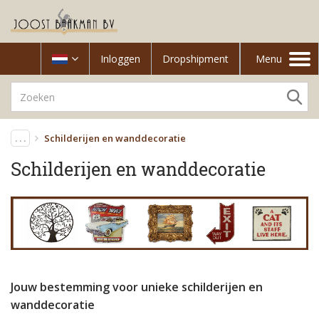
Inloggen
Dropshipment
Menu
Toggle
navigation
. . .
Schilderijen en wanddecoratie
Schilderijen en wanddecoratie
Jouw bestemming voor unieke schilderijen en
wanddecoratie