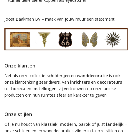
* Authentieke dierenkoppen als eyecatcher
Joost Baakman BV – maak van jouw muur een statement.
Onze klanten
Net als onze collectie
schilderijen
en
wanddecoratie
is ook
onze klantenkring zeer divers. Van
inrichters
en
decorateurs
tot
horeca
en
instellingen
: zij vertrouwen op onze unieke
producten om hun ruimtes sfeer en karakter te geven.
Onze stijlen
Of je nu houdt van
klassiek, modern, barok
of juist
landelijk
–
onze schilderijen en wanddecoraties zijn er in talloze stijlen en