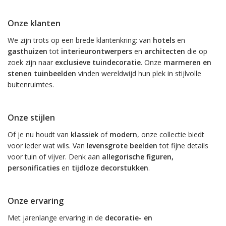
Onze klanten
We zijn trots op een brede klantenkring: van
hotels
en
gasthuizen
tot
interieurontwerpers
en
architecten
die op
zoek zijn naar
exclusieve tuindecoratie
. Onze
marmeren en
stenen tuinbeelden
vinden wereldwijd hun plek in stijlvolle
buitenruimtes.
Onze stijlen
Of je nu houdt van
klassiek
of
modern
, onze collectie biedt
voor ieder wat wils. Van l
evensgrote beelden
tot fijne details
voor tuin of vijver. Denk aan
allegorische figuren,
personificaties
en
tijdloze decorstukken
.
Onze ervaring
Met jarenlange ervaring in de
decoratie- en